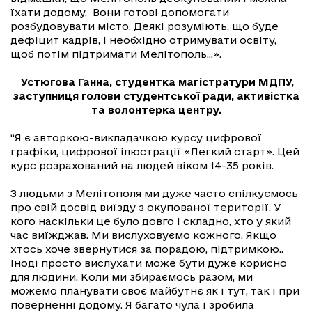
їхати додому. Вони готові допомогати
розбудовувати місто. Деякі розуміють, що буде
дефіцит кадрів, і необхідно отримувати освіту,
щоб потім підтримати Мелітополь...».
Устюгова Ганна, студентка магістратури МДПУ,
заступниця голови студентської ради, активістка
та волонтерка центру.
“Я є авторкою-викладачкою курсу цифрової
графіки, цифрової ілюстрації «Легкий старт». Цей
курс розрахований на людей віком 14-35 років.
З людьми з Мелітополя ми дуже часто спілкуємось
про свій досвід виїзду з окупованої території. У
кого наскільки це було довго і складно, хто у який
час виїжджав. Ми вислуховуємо кожного. Якщо
хтось хоче звернутися за порадою, підтримкою..
Іноді просто вислухати може бути дуже корисно
для людини. Коли ми збираємось разом, ми
можемо планувати своє майбутнє як і тут, так і при
поверненні додому. Я багато чула і зробила