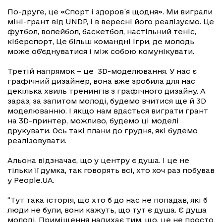
По-друге, це «Спорт і здоров`я щодня». Ми виграли
міні-грант від UNDP, і в вересні його реалізуємо. Це
футбол, волейбол, баскетбол, настільний теніс,
кіберспорт, Це більш командні ігри, де молодь
може об'єднуватися і між собою комунікувати.
Третій напрямок – це 3D-моделювання. У нас є
графічний дизайнер, вона вже зробила для нас
декілька хвиль тренингів з графічного дизайну. А
зараз, за запитом молоді, будемо вчитися ще й 3D
моделюванню. І якщо нам вдасться виграти грант
на 3D-принтер, можливо, будемо ці моделі
друкувати. Ось такі плани до грудня, які будемо
реалізовувати.
Альона відзначає, що у центру є душа. І це не
тільки її думка, так говорять всі, хто хоч раз побував
у People.UA.
“Тут така історія, що хто б до нас не попадав, які б
люди не були, вони кажуть, що тут є душа. Є душа
молоді. Приміщення надихає тим, що, це не просто