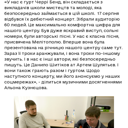
«У нас є гурт Черрі Бенд, він складається з
викладачів школи мистецтв та молоді, яка
безпосередньо займається в цій школі. 17 серпня
відбувся їх дебютний концерт. Зібрали аудиторію
60 людей. Це максимально комфортна цифра для
нашого центру. Був дуже яскравий виступ, сольні
номери, були авторські пісні. У нас є класна пісня,
присвячена Мелітополю. Вперше вона була
презентована на річницю нашого центру саме тут.
Зараз її трохи аранжували, і вона трохи по-іншому
звучить. І в нас є інші автори, які безпосередньо
пишуть. Це Данило Шитіков ат Артем Шулятьєв. І
вони також грають разом і гуртом. Щодо
наступного концерту, ми його анонсуємо у наших
соцмережах», - ділиться музичними досягненнями
Альона Кузнєцова.