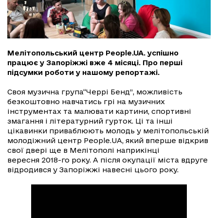
Мелітопольський центр People.UA. успішно
працює у Запоріжжі вже 4 місяці. Про перші
підсумки роботи у нашому репортажі.
Своя музична група“Черрі Бенд”, можливість
безкоштовно навчатись грі на музичних
інструментах та малювати картини, спортивні
змагання і літературний гурток. Ці та інші
цікавинки приваблюють молодь у мелітопольській
молодіжний центр People.UA, який вперше відкрив
свої двері ще в Мелітополі наприкінці
вересня 2018-го року. А після окупації міста вдруге
відродився у Запоріжжі навесні цього року.