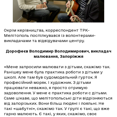
Окрім керівництва, корреспондент ТРК-
Мелітополь поспілкувався із волонтерами-
викладачами та відвідувачами центру.
Дорофеєв Володимир Володимирович, викладач
малювання, Запоріжжя
«Мене запросили малювати з дітьми, скажімо так.
Ранішеу мене була практика роботи з дітьми у
школі. Але там був судомодельний гурток. Я
професійний моряк. І художник. З дітьми
працювати неважко, я просто отримую
задоволення. У мене є практика роботи с дітьми.
Саме цікаве, що мелітопольські діти відрізняються
від запорізьких. Вони більш людяні і лояльні. Не
такі «шабутні», скажімо так. У групі є такі, що вже
гарно малюють. Є такі, у яких, скажімо, своє