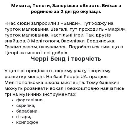
Микита, Пологи, Запорізька область. Виїхав з
родиною за 2 дні до окупації.
«Нас сюди запросили з «Байди». Тут ходжу на
гурток малювання. Взагалі, тут проходить «Мафія»,
гурток малювання, настільні ігри. Так, друзів
знайшов. З Мелітополя, Василівки, Бердянська.
Граємо разом, навчаємось. Подобається тим, що в
Ценрі затишно і всі добрі».
Черрі Бенд і творчість
У центрі приділяють окрему увагу творчому
розвитку молоді. На базі People.UA. працює
Мелітопольська школа мистецтв. Тому бажаючі
можуть розвивати вокал і безкоштовно навчатись
грі на музичних інструментах:
фортепіано,
скрипка,
барабани,
гітари,
ксилофон