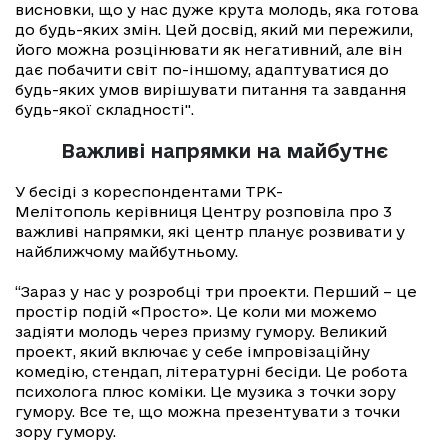
висновки, що у нас дуже крута молодь, яка готова
до будь-яких змін. Цей досвід, який ми пережили,
його можна розцінювати як негативний, але він
дає побачити світ по-іншому, адаптуватися до
будь-яких умов вирішувати питання та завдання
будь-якої складності".
Важливі напрямки на майбутнє
У бесіді з кореспондентами ТРК-
Мелітополь керівниця Центру розповіла про 3
важливі напрямки, які центр планує розвивати у
найближчому майбутньому.
“Зараз у нас у розробці три проекти. Перший – це
простір подій «Просто». Це коли ми можемо
задіяти молодь через призму гумору. Великий
проект, який включає у себе імпровізаційну
комедію, стендап, літературні бесіди. Це робота
психолога плюс коміки. Це музика з точки зору
гумору. Все те, що можна презентувати з точки
зору гумору.