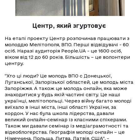
Центр, який згуртовує
На етапі проекту Центр розпочинав працювати з
молоддю Мелітополя, ВПО. Перші відвідувачі - 60
осіб. Наразі аудиторія People.UA - це 1600 осіб,
віком від 12 до 60 років. Більшість – це волонтери
центру.
“Хто ці люди? Це молодь ВПО с Донецької,
Луганської, Запорізької областей, це молодь міста
Запоріжжя. А також це молодь онлайн, яка може
знаходитися у будь якій частині світу. Це наші
українці, мелітопольці. Через війну багато молоді
виїхало в інші міста, інші області України, за
кордон. У нас була школа лідерства, давали
великий онлайн-семінар із класними спікерами.
Також ми давали семінар із медіаграмотності та
відеоблогерства. Географія молоді онлайн – це
Німеччина, Польща, Литва, Латвія, США”, -