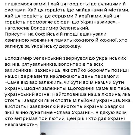
пишаємося вами! І хай ця гордість іде вулицями й
окопами. Хай ця гордість іде майданами й містами.
Хай ця гордість іде серцями й країнами. Хай ця
гордість промовляє всюди, що Україна живе», –
наголосив Володимир Зеленський.
Присутні на Софійській площі вшанували
хвилиною мовчання пам’ять кожного й кожної, хто
загинув за Українську державу.
Володимир Зеленський звернувся до українських
воїнів, рятувальників, волонтерів та всіх
захисників і захисниць, які стійко боронять позиції
нашої держави та наближають день перемоги:
«Саме від вас залежить, чи бути всім нам, чи бути
Україні. Щодня залежить! Щогодини! Саме від тебе,
український воїне! Найголовніша наша людина, яка
стоїть і завдяки якій стоять мільйони українців. Яка
вистоїть і завдяки якій вистоїть Україна! Завдяки
якій вічно лунатиме «Слава Україні!». Я дякую всім,
хто витримав той лютий, цей рік і хто дає Україні
незламність».