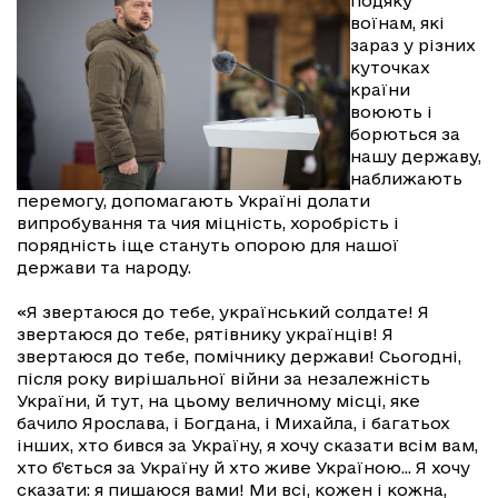
подяку
воїнам, які
зараз у різних
куточках
країни
воюють і
борються за
нашу державу,
наближають
перемогу, допомагають Україні долати
випробування та чия міцність, хоробрість і
порядність іще стануть опорою для нашої
держави та народу.
«Я звертаюся до тебе, український солдате! Я
звертаюся до тебе, рятівнику українців! Я
звертаюся до тебе, помічнику держави! Сьогодні,
після року вирішальної війни за незалежність
України, й тут, на цьому величному місці, яке
бачило Ярослава, і Богдана, і Михайла, і багатьох
інших, хто бився за Україну, я хочу сказати всім вам,
хто б’ється за Україну й хто живе Україною... Я хочу
сказати: я пишаюся вами! Ми всі, кожен і кожна,