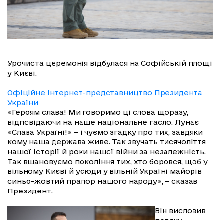
Урочиста церемонія відбулася на Софійській площі
у Києві.
Офіційне інтернет-представництво Президента
України
«Героям слава! Ми говоримо ці слова щоразу,
відповідаючи на наше національне гасло. Лунає
«Слава Україні!» – і чуємо згадку про тих, завдяки
кому наша держава живе. Так звучать тисячоліття
нашої історії й роки нашої війни за незалежність.
Так вшановуємо покоління тих, хто боровся, щоб у
вільному Києві й усюди у вільній Україні майорів
синьо-жовтий прапор нашого народу», – сказав
Президент.
Він висловив