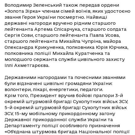
Володимир Зеленський також передав ордени
«Золота Зірка» членам сімей воїнів, яких удостоєно
звання Героя України посмертно. Найвищі
державні нагороди вручено рідним старшого
лейтенанта Артема Слісарчука, старшого солдата
Сергія Сови, старшого лейтенанта Павла Усова,
старшого лейтенанта Михайла Чупріна, майора
Олександра Крикуненка, полковника Юрія Юрчика,
полковника поліції Михайла Куратченка та
молодшого сержанта служби цивільного захисту
Іллі Ахметгарєєва.
Державними нагородами та почесними званнями
були відзначені цивільні громадяни України:
волонтери, лікарі, енергетики, педагоги.
Крім того, Президент вручив бойові прапори 3-й
окремій штурмовій бригаді Сухопутних військ ЗСУ,
5-й окремій штурмовій бригаді Сухопутних військ
ЗСУ, 15-му мобільному прикордонному загону
Державної прикордонної служби України та
Департаменту поліції особливого призначення
«Об’єднана штурмова бригада Національної поліції