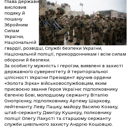
Глава держави
висловив
подяку й
пошану
Збройним
Силам
України,
Національній
гвардії, розвідці, Службі безпеки України,
Національній поліції, прикордонникам і всім силам
оборони й безпеки.
За особисту мужність і героїзм, виявлені в захисті
державного суверенітету й територіальної
цілісності України Президент вручив ордени
«Золота Зірка» військовослужбовцям, яким
присвоєно звання Героя України: підполковнику
Євгенію Бові, молодшому сержанту Віталію
Онопрієнку, підполковнику Артему Шаркову,
лейтенанту Леву Пашку, майору Василю Козаку,
штаб-сержанту Дмитру Кушніру, полковнику
поліції Олегу Лакусті та старшому сержанту
служби цивільного захисту Андрію Кошовцю.