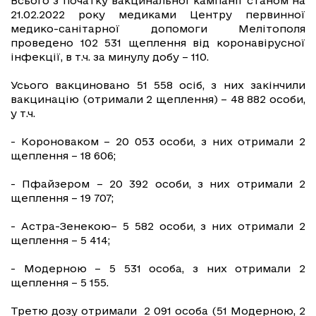
Всього з початку вакцинальної кампанії станом на
21.02.2022 року медиками Центру первинної
медико-санітарної допомоги Мелітополя
проведено 102 531 щеплення від коронавірусної
інфекції, в т.ч. за минулу добу – 110.
Усього вакциновано 51 558 осіб, з них закінчили
вакцинацію (отримали 2 щеплення) – 48 882 особи,
у т.ч.
- Короноваком – 20 053 особи, з них отримали 2
щеплення – 18 606;
- Пфайзером – 20 392 особи, з них отримали 2
щеплення – 19 707;
- Астра-Зенекою– 5 582 особи, з них отримали 2
щеплення – 5 414;
- Модерною – 5 531 особа, з них отримали 2
щеплення – 5 155.
Третю дозу отримали 2 091 особа (51 Модерною, 2