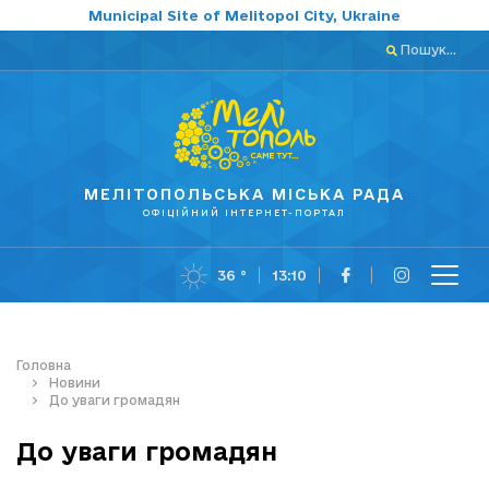
Municipal Site of Melitopol City, Ukraine
Пошук...
МЕЛІТОПОЛЬСЬКА МІСЬКА РАДА
ОФІЦІЙНИЙ ІНТЕРНЕТ-ПОРТАЛ
36 °
13:10
Головна
Новини
До уваги громадян
До уваги громадян