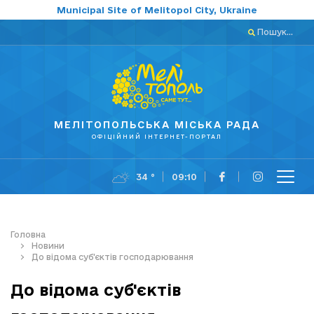
Municipal Site of Melitopol City, Ukraine
Пошук...
МЕЛІТОПОЛЬСЬКА МІСЬКА РАДА
ОФІЦІЙНИЙ ІНТЕРНЕТ-ПОРТАЛ
34 °
09:10
Головна
Новини
До відома суб'єктів господарювання
До відома суб'єктів