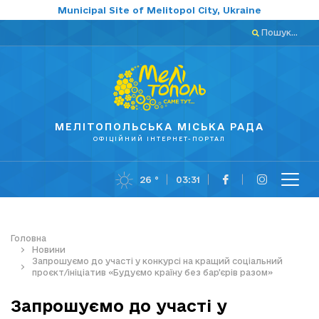
Municipal Site of Melitopol City, Ukraine
Пошук...
МЕЛІТОПОЛЬСЬКА МІСЬКА РАДА
ОФІЦІЙНИЙ ІНТЕРНЕТ-ПОРТАЛ
26 °
03:31
Головна
Новини
Запрошуємо до участі у конкурсі на кращий соціальний
проєкт/ініціатив «Будуємо країну без бар’єрів разом»
Запрошуємо до участі у