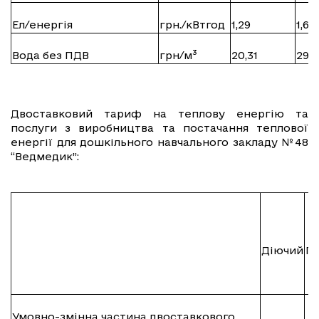
Ел/енергія
грн./кВтгод
1,29
1,68
Вода без ПДВ
грн/м³
20,31
29,1
Двоставковий тариф на теплову енергію та
послуги з виробництва та постачання теплової
енергії для дошкільного навчального закладу №48
“Ведмедик”:
Діючий
П
Умовно-змінна частина двоставкового