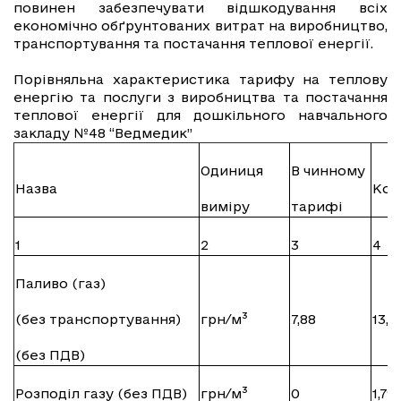
повинен забезпечувати відшкодування всіх
економічно обґрунтованих витрат на виробництво,
транспортування та постачання теплової енергії.
Порівняльна характеристика тарифу на теплову
енергію та послуги з виробництва та постачання
теплової енергії для дошкільного навчального
закладу №48 “Ведмедик”
Одиниця
В чинному
Назва
Кор
виміру
тарифі
1
2
3
4
Паливо (газ)
(без транспортування)
грн/м³
7,88
13,7
(без ПДВ)
Розподіл газу (без ПДВ)
грн/м³
0
1,79