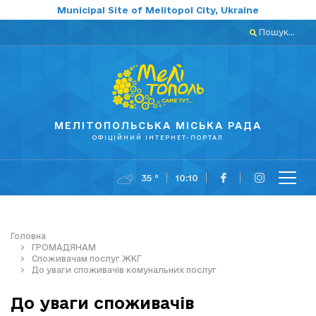
Municipal Site of Melitopol City, Ukraine
Пошук...
МЕЛІТОПОЛЬСЬКА МІСЬКА РАДА
ОФІЦІЙНИЙ ІНТЕРНЕТ-ПОРТАЛ
35 °
10:10
Головна
ГРОМАДЯНАМ
Споживачам послуг ЖКГ
До уваги споживачів комунальних послуг
До уваги споживачів