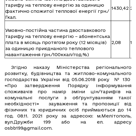
тарифу на теплову енергію за одиницю
1430,42
2 
фактично спожитої теплової енергії грн./
Гкал.
Умовно-постійна частина двоставкового
тарифу на теплову енергію – абонентська
плата в місяць протягом року (12 місяців)
2,08
11,
за одиницю приєднаного теплового
навантаження грн./100ккал/год.%)
Згідно наказу Міністерства регіонального
розвитку, будівництва та житлово-комунального
господарства України від 05.06.2018 року № 130
«Про затвердження Порядку інформування
споживачів про намір зміни цін/тарифів на
комунальні послуги з обґрунтуванням такої
необхідності» зауваження та пропозиції від
фізичних та юридичних осіб приймаються до 14
год. 08.11. 2021 року за адресою: м.Мелітополь,
вул.Дружби 199 або на ел. адресу
osbb199@gmail.com
.