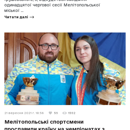
одинадцятої чергової сесії Мелітопольської
міської ...
Читати далі
21 вересня 2021 г. 18:56
59
1592
Мелітопольські спортсмени
прославили країну на чемпіонатах з