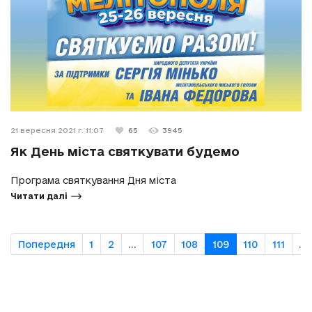
21 вересня 2021 г. 11:07
65
3945
Як День міста святкувати будемо
Програма святкування Дня міста
Читати далі
Попередня
1
2
...
107
108
109
110
111
...