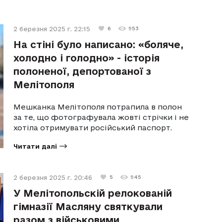
2 березня 2025 г. 22:15
6
953
На стіні було написано: «боляче,
холодно і голодно» - історія
полоненої, депортованої з
Мелітополя
Мешканка Мелітополя потрапила в полон
за те, що фотографувала жовті стрічки і не
хотіла отримувати російський паспорт.
Читати далі
2 березня 2025 г. 20:46
5
945
У Мелітопольскій релокованій
гімназії Масляну святкували
разом з військовими