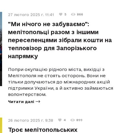
27 лютого 2025 г. 11:41
5
866
"Ми нічого не забуваємо":
мелітопольці разом з іншими
переселенцями зібрали кошти на
тепловізор для Запорізького
напрямку
Попри окупацію рідного міста, вихідці з
Мелітополя не стоять осторонь. Вони не
тільки долучаються до міжнародних акцій
підтримки України, а й активно займаються
волонтерством.
Читати далі
26 лютого 2025 г. 9:38
4
899
Троє мелітопольських