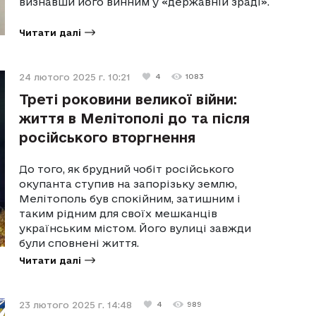
визнавши його винним у «державній зраді».
Читати далі
24 лютого 2025 г. 10:21
4
1083
Треті роковини великої війни:
життя в Мелітополі до та після
російського вторгнення
До того, як брудний чобіт російського
окупанта ступив на запорізьку землю,
Мелітополь був спокійним, затишним і
таким рідним для своїх мешканців
українським містом. Його вулиці завжди
були сповнені життя.
Читати далі
23 лютого 2025 г. 14:48
4
989