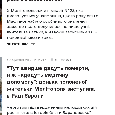
У Мелітопольській гімназії № 23, яка
дислокується у Запоріжжі, цього року свято
Масляної набуло особливого значення,
адже до нього долучилися не лише учні,
вчителі та батьки, а й мужні захисники з 65-
ї окремої механізова...
Читати далі
1 березня 2025 г. 23:17
5
823
"Тут швидше дадуть померти,
ніж нададуть медичну
допомогу": донька полоненої
жительки Мелітополя виступила
в Раді Європи
Черговим підтвердженням нелюдських дій
росіян стала історія Ольги Бараневської —