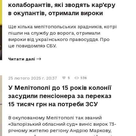
колаборантів, які зводять кар'єру
в окупантів, отримали вироки
Ще кілька мелітопольських зрадників, котрі
пішли на службу до ворога, отримали
вироки від українського правосуддя. Про
це повидомляэ СБУ.
Читати далі
25 лютого 2025 г. 20:37
5
936
У Мелітополі до 15 років колонії
засудили пенсіонера за переказ
15 тисяч грн на потреби ЗСУ
В окупованому Мелітополі так званий
«Запорізький обласний суд» виніс вирок 73-
річному жителю регіону Андрію Маркову,