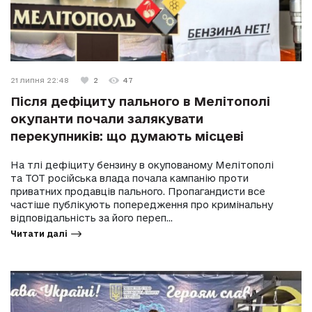
21 липня 22:48
2
47
Після дефіциту пального в Мелітополі
окупанти почали залякувати
перекупників: що думають місцеві
На тлі дефіциту бензину в окупованому Мелітополі
та ТОТ російська влада почала кампанію проти
приватних продавців пального. Пропагандисти все
частіше публікують попередження про кримінальну
відповідальність за його переп...
Читати далі