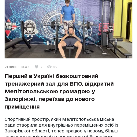
21 липня 18:04
2
29
Перший в Україні безкоштовний
тренажерний зал для ВПО, відкритий
Мелітопольською громадою у
Запоріжжі, переїхав до нового
приміщення
Спортивний простір, який Мелітопольська міська
рада створила для внутрішньо переміщених осіб із
Запорізької області, тепер працює у новому, більш
зручному приміщенні в самому центрі Запоріжжя.