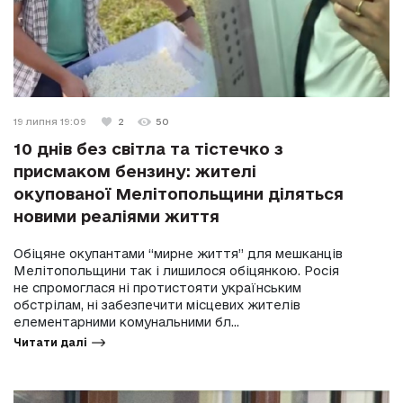
19 липня 19:09
2
50
10 днів без світла та тістечко з
присмаком бензину: жителі
окупованої Мелітопольщини діляться
новими реаліями життя
Обіцяне окупантами “мирне життя” для мешканців
Мелітопольщини так і лишилося обіцянкою. Росія
не спромоглася ні протистояти українським
обстрілам, ні забезпечити місцевих жителів
елементарними комунальними бл...
Читати далі