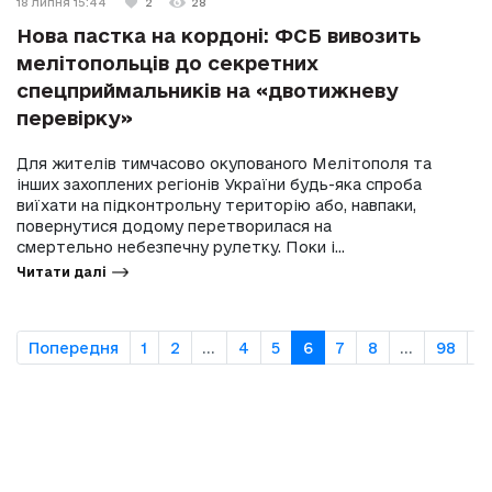
18 липня 15:44
2
28
Нова пастка на кордоні: ФСБ вивозить
мелітопольців до секретних
спецприймальників на «двотижневу
перевірку»
Для жителів тимчасово окупованого Мелітополя та
інших захоплених регіонів України будь-яка спроба
виїхати на підконтрольну територію або, навпаки,
повернутися додому перетворилася на
смертельно небезпечну рулетку. Поки і...
Читати далі
Попередня
1
2
...
4
5
6
7
8
...
98
9