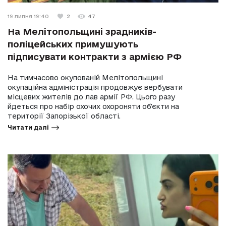
19 липня 19:40
2
47
На Мелітопольщині зрадників-
поліцейських примушують
підписувати контракти з армією РФ
На тимчасово окупованій Мелітопольщині
окупаційна адміністрація продовжує вербувати
місцевих жителів до лав армії РФ. Цього разу
йдеться про набір охочих охороняти обʼєкти на
території Запорізької області.
Читати далі