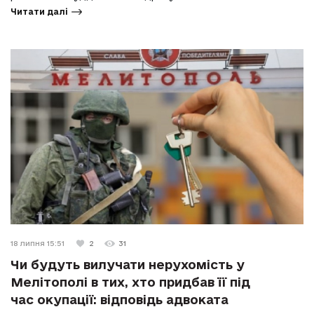
Читати далі
18 липня 15:51
2
31
Чи будуть вилучати нерухомість у
Мелітополі в тих, хто придбав її під
час окупації: відповідь адвоката